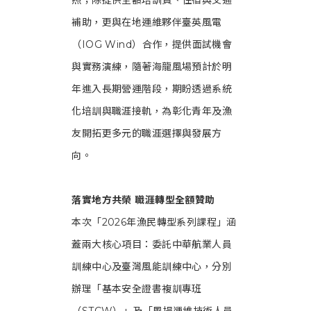
照；除提供全額培訓費、住宿與交通
補助，更與在地運維夥伴臺英風電
（IOG Wind）合作，提供面試機會
與實務演練，隨著海龍風場預計於明
年進入長期營運階段，期盼透過系統
化培訓與職涯接軌，為彰化青年及漁
友開拓更多元的職涯選擇與發展方
向。
落實地方共榮 職涯轉型全額贊助
本次「2026年漁民轉型系列課程」涵
蓋兩大核心項目：委託中華航業人員
訓練中心及臺灣風能訓練中心，分別
辦理「基本安全證書複訓專班