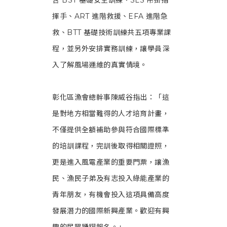
含 BST 基礎安全訓練、SLS 吊掛指
揮手、ART 進階救援、EFA 進階急
救、BTT 基礎技術訓練共五項專業課
程，並另外安排實務訓練，讓學員深
入了解風場運維的真實情境。
彰化區漁會總幹事陳威谷指出：「這
是對地方相當難得的人才培育計畫，
不僅提供全額補助參與符合國際標準
的培訓課程，完訓後取得相關證照，
更是進入風電產業的重要門票，讓漁
民、漁民子弟及有志投入綠能產業的
青年朋友，有機會投入這項具備高度
發展潛力的國際新興產業。歡迎有興