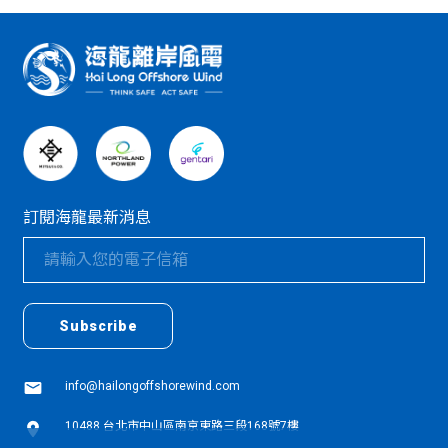
:::
訂閱海龍最新消息
textarea01
textarea01
Subscribe
info@hailongoffshorewind.com
10488 台北市中山區南京東路三段168號7樓