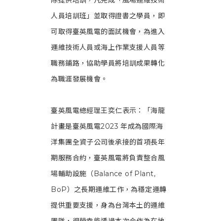
除提供培訓，凡完成「風場運維技術
人員培訓班」並取得證書之學員，即
可取得臺英風電的面試機會，為進入
運維技術人員或海上作業支援人員等
職務鋪路，協助學員將培訓成果轉化
為職涯發展機會。
臺英風電總經理王奕仁表示：「海龍
計畫是臺英風電2023 年成為國際海
洋集團全資子公司後承接的首項長年
期服務合約，臺英風電將負責整合風
場輔助設施（Balance of Plant,
BoP）之長期運維工作，為穩定運轉
提供重要支援，身為台灣本土的運維