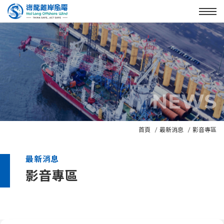
Enter the main content area
:::
Menu
NEWS
N
首頁
最新消息
影音專區
e
w
最新消息
s
影音專區
B
a
n
:::
n
e