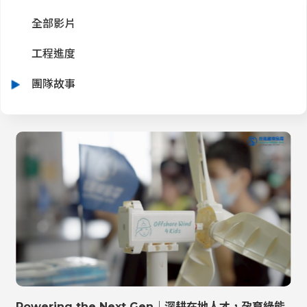
r
:::
全部影片
I
m
工程進度
g
團隊故事
:::
Powering the Next Gen｜深耕在地人才，孕育綠能