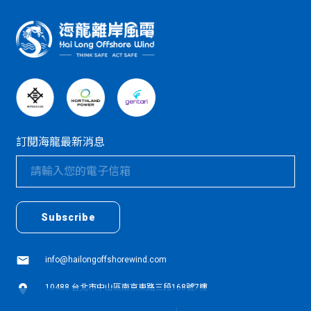
:::
訂閱海龍最新消息
textarea01
textarea01
Subscribe
info@hailongoffshorewind.com
10488 台北市中山區南京東路三段168號7樓